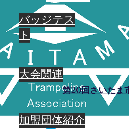
バッジテス
ト
大会関連
第20回さいたま
​加盟団体紹介