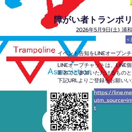
​障がい者トランポ
2026年5月9日(土) 
＜
​イベント告知をLINEオープ
LINEオープチャットは、LIN
匿名でご参加いただけるものと
下記URLよりご登録をお願い
https://line
utm_source=i
t